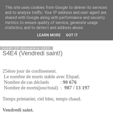
This site uses cookies from Google to deliver its services
Confinement
and to analyze traffic. Your IP address and user-agent are
shared with Google along with performance and security
metrics to ensure quality of service, generate usage
Autres Blogs: cliquer sur les thémes ci-dessous
statistics, and to detect and address abuse.
Ecrits:
Réflexions
,
Ecrits
,
Politique
LEARN MORE
GOT IT
Photos :
Basse Normandie
,
Athis
,
lundi 20 décembre 2021
S4E4 (Vendredi saint!)
25éme jour de confinement.
Le nombre de morts stable avec Ehpad.
Nombre de cas déclarés :
90 676
Nombre de morts(jour/total) :
987 / 13 197
Temps printanier, ciel bleu, temps chaud.
Vendredi saint.